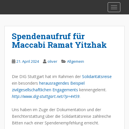
S
TOGGLE
k
i
p
t
Spendenaufruf für
o
Maccabi Ramat Yitzhak
m
a
i
21. April 2024
oliver
Allgemein
n
c
o
Die DIG Stuttgart hat im Rahmen der
Solidaritätsreise
n
ein besonders
herausragendes Beispiel
t
zivilgesellschaftlichen Engagements
kennengelernt.
e
http://www.dig-stuttgart.net/?p=4459
.
n
t
Uns haben im Zuge der Dokumentation und der
Berichterstattung über die Solidaritätsreise zahlreiche
Bitten nach einer Spendenempfehlung erreicht.